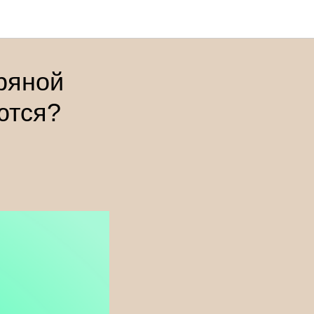
ряной
ются?