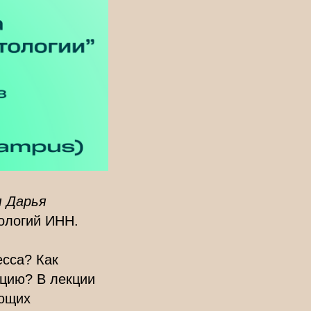
я Дарья
нологий ИНН.
есса? Как
ацию? В лекции
ающих