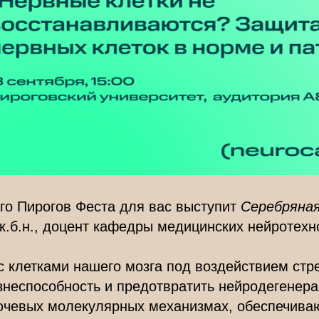
го Пирогов Феста для вас выступит
Серебряна
 к.б.н., доцент кафедры медицинских нейротех
с клетками нашего мозга под воздействием стр
знеспособность и предотвратить нейродегенер
лючевых молекулярных механизмах, обеспечив