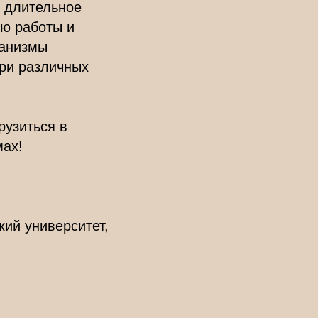
к длительное
ию работы и
ханизмы
при различных
рузиться в
мах!
кий университет,