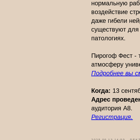
нормальную рабо
воздействие ст
даже гибели ней
существуют для
патологиях.
Пирогоф Фест - 
атмосферу униве
Подробнее вы с
Когда:
13 сентяб
Адрес проведе
аудитория А8.
Регистрация.
2025-09-13 14:59
ЛЕК